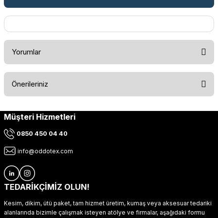
Yorumlar
Önerileriniz
Bu ürüne ilk yorumu siz yapın!
Müşteri Hizmetleri
Bu ürünün fiyat bilgisi, resim, ürün açıklamalarında ve diğer
konularda yetersiz gördüğünüz noktaları öneri formunu
Yorum Yaz
0850 450 04 40
kullanarak tarafımıza iletebilirsiniz.
Görüş ve önerileriniz için teşekkür ederiz.
info@oddotex.com
Ürün resmi kalitesiz, bozuk veya görüntülenemiyor.
Ürün açıklamasında eksik bilgiler bulunuyor.
TEDARİKÇİMİZ OLUN!
Ürün bilgilerinde hatalar bulunuyor.
Kesim, dikim, ütü paket, tam hizmet üretim, kumaş veya aksesuar tedariki
Ürün fiyatı diğer sitelerden daha pahalı.
alanlarında bizimle çalışmak isteyen atölye ve firmalar, aşağıdaki formu