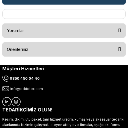
Yorumlar
Önerileriniz
Bu ürüne ilk yorumu siz yapın!
Müşteri Hizmetleri
Bu ürünün fiyat bilgisi, resim, ürün açıklamalarında ve diğer
konularda yetersiz gördüğünüz noktaları öneri formunu
Yorum Yaz
0850 450 04 40
kullanarak tarafımıza iletebilirsiniz.
Görüş ve önerileriniz için teşekkür ederiz.
info@oddotex.com
Ürün resmi kalitesiz, bozuk veya görüntülenemiyor.
Ürün açıklamasında eksik bilgiler bulunuyor.
TEDARİKÇİMİZ OLUN!
Ürün bilgilerinde hatalar bulunuyor.
Kesim, dikim, ütü paket, tam hizmet üretim, kumaş veya aksesuar tedariki
Ürün fiyatı diğer sitelerden daha pahalı.
alanlarında bizimle çalışmak isteyen atölye ve firmalar, aşağıdaki formu