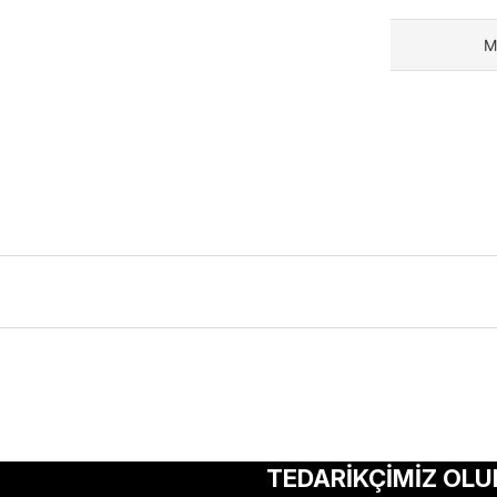
M
ularda yetersiz gördüğünüz noktaları öneri formunu kullanarak tarafımıza 
Bu ürüne ilk yorumu siz yapın!
TEDARİKÇİMİZ OLU
Yorum Yaz