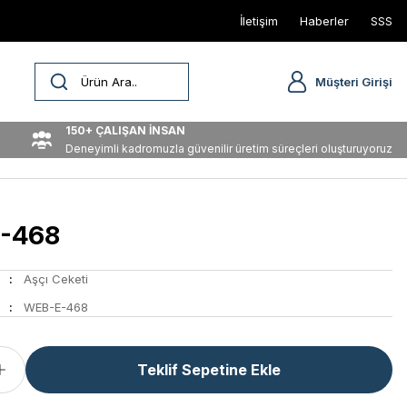
İletişim
Haberler
SSS
Müşteri Girişi
150+ ÇALIŞAN İNSAN
Deneyimli kadromuzla güvenilir üretim süreçleri oluşturuyoruz
-468
Aşçı Ceketi
WEB-E-468
Teklif Sepetine Ekle