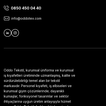
0850 450 04 40
Ürün bilgilerinde hatalar bulunuyor.
Ürün fiyatı diğer sitelerden daha pahalı.
info@oddotex.com
Bu ürüne benzer farklı alternatifler olmalı.
Oddo Tekstil, kurumsal üniforma ve kurumsal
iş kıyafetleri üretiminde uzmanlaşmış, kalite ve
sürdürülebilirliği temel alan bir tekstil
markasıdır. Personel kıyafeti, iş elbiseleri ve
kurumsal giyim çözümlerinde; dayanıklı
kumaşlar, fonksiyonel tasarımlar ve sektör
ihtiyaçlarına uygun üretim anlayışıyla hizmet