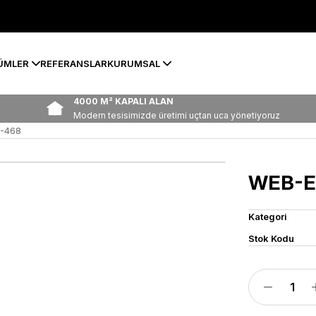
ÜMLER
REFERANSLAR
KURUMSAL
4000 M² KAPALI ALAN
Modern tesisimizde üretimi uçtan uca yönetiyoruz
-468
WEB-E
Kategori
Stok Kodu