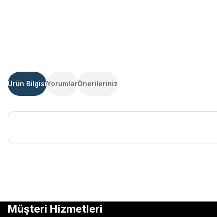
Ürün Bilgisi
Yorumlar
Önerileriniz
Bu ürünün fiyat bilgisi, resim, ürün açıklamalarında ve diğer kon
Görüş ve önerileriniz için teşekkür ederiz.
Ürün resmi kalitesiz, bozuk veya görüntülenemiyor.
Müşteri Hizmetleri
Ürün açıklamasında eksik bilgiler bulunuyor.