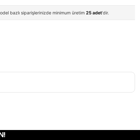
odel bazlı siparişlerinizde minimum üretim
25 adet
'dir.
iletebilirsiniz.
N!