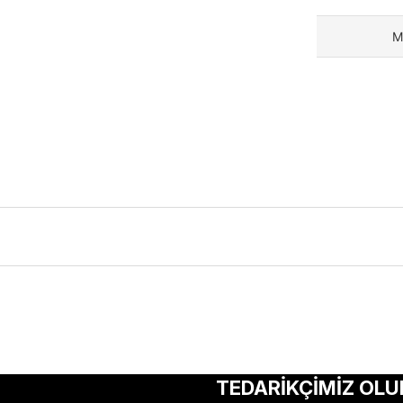
M
ularda yetersiz gördüğünüz noktaları öneri formunu kullanarak tarafımıza 
Bu ürüne ilk yorumu siz yapın!
TEDARİKÇİMİZ OLU
Yorum Yaz