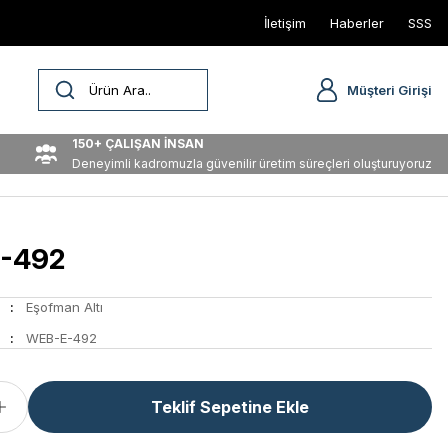
İletişim
Haberler
SSS
Müşteri Girişi
150+ ÇALIŞAN İNSAN
Deneyimli kadromuzla güvenilir üretim süreçleri oluşturuyoruz
-492
Eşofman Altı
WEB-E-492
Teklif Sepetine Ekle