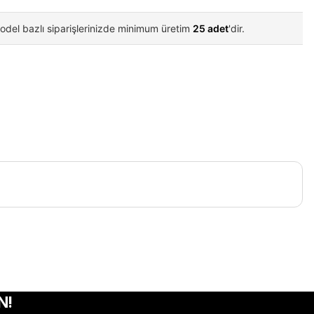
odel bazlı siparişlerinizde minimum üretim
25 adet
'dir.
iletebilirsiniz.
N!