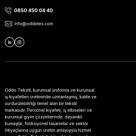
0850 450 04 40
Ürün bilgilerinde hatalar bulunuyor.
Ürün fiyatı diğer sitelerden daha pahalı.
info@oddotex.com
Bu ürüne benzer farklı alternatifler olmalı.
Oddo Tekstil, kurumsal üniforma ve kurumsal
iş kıyafetleri üretiminde uzmanlaşmış, kalite ve
sürdürülebilirliği temel alan bir tekstil
markasıdır. Personel kıyafeti, iş elbiseleri ve
kurumsal giyim çözümlerinde; dayanıklı
kumaşlar, fonksiyonel tasarımlar ve sektör
ihtiyaçlarına uygun üretim anlayışıyla hizmet