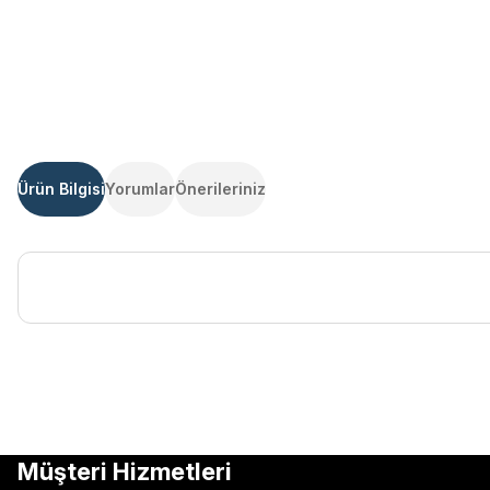
Ürün Bilgisi
Yorumlar
Önerileriniz
Bu ürünün fiyat bilgisi, resim, ürün açıklamalarında ve diğer kon
Görüş ve önerileriniz için teşekkür ederiz.
Ürün resmi kalitesiz, bozuk veya görüntülenemiyor.
Müşteri Hizmetleri
Ürün açıklamasında eksik bilgiler bulunuyor.