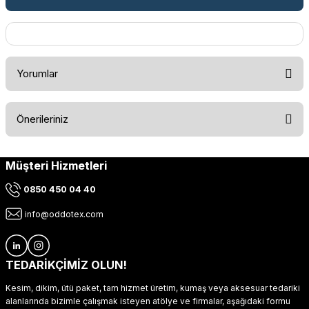
Yorumlar
Önerileriniz
Bu ürüne ilk yorumu siz yapın!
Müşteri Hizmetleri
Bu ürünün fiyat bilgisi, resim, ürün açıklamalarında ve diğer
konularda yetersiz gördüğünüz noktaları öneri formunu
Yorum Yaz
0850 450 04 40
kullanarak tarafımıza iletebilirsiniz.
Görüş ve önerileriniz için teşekkür ederiz.
info@oddotex.com
Ürün resmi kalitesiz, bozuk veya görüntülenemiyor.
Ürün açıklamasında eksik bilgiler bulunuyor.
TEDARİKÇİMİZ OLUN!
Ürün bilgilerinde hatalar bulunuyor.
Kesim, dikim, ütü paket, tam hizmet üretim, kumaş veya aksesuar tedariki
Ürün fiyatı diğer sitelerden daha pahalı.
alanlarında bizimle çalışmak isteyen atölye ve firmalar, aşağıdaki formu