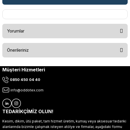
Yorumlar
Önerileriniz
Bu ürüne ilk yorumu siz yapın!
Müşteri Hizmetleri
Bu ürünün fiyat bilgisi, resim, ürün açıklamalarında ve diğer
konularda yetersiz gördüğünüz noktaları öneri formunu
Yorum Yaz
0850 450 04 40
kullanarak tarafımıza iletebilirsiniz.
Görüş ve önerileriniz için teşekkür ederiz.
info@oddotex.com
Ürün resmi kalitesiz, bozuk veya görüntülenemiyor.
Ürün açıklamasında eksik bilgiler bulunuyor.
TEDARİKÇİMİZ OLUN!
Ürün bilgilerinde hatalar bulunuyor.
Kesim, dikim, ütü paket, tam hizmet üretim, kumaş veya aksesuar tedariki
Ürün fiyatı diğer sitelerden daha pahalı.
alanlarında bizimle çalışmak isteyen atölye ve firmalar, aşağıdaki formu