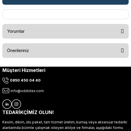
Yorumlar
Önerileriniz
Bu ürüne ilk yorumu siz yapın!
Müşteri Hizmetleri
Bu ürünün fiyat bilgisi, resim, ürün açıklamalarında ve diğer
konularda yetersiz gördüğünüz noktaları öneri formunu
Yorum Yaz
0850 450 04 40
kullanarak tarafımıza iletebilirsiniz.
Görüş ve önerileriniz için teşekkür ederiz.
info@oddotex.com
Ürün resmi kalitesiz, bozuk veya görüntülenemiyor.
Ürün açıklamasında eksik bilgiler bulunuyor.
TEDARİKÇİMİZ OLUN!
Ürün bilgilerinde hatalar bulunuyor.
Kesim, dikim, ütü paket, tam hizmet üretim, kumaş veya aksesuar tedariki
Ürün fiyatı diğer sitelerden daha pahalı.
alanlarında bizimle çalışmak isteyen atölye ve firmalar, aşağıdaki formu