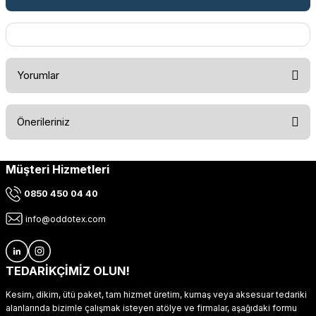
Yorumlar
Önerileriniz
Bu ürüne ilk yorumu siz yapın!
Müşteri Hizmetleri
Bu ürünün fiyat bilgisi, resim, ürün açıklamalarında ve diğer
konularda yetersiz gördüğünüz noktaları öneri formunu
Yorum Yaz
0850 450 04 40
kullanarak tarafımıza iletebilirsiniz.
Görüş ve önerileriniz için teşekkür ederiz.
info@oddotex.com
Ürün resmi kalitesiz, bozuk veya görüntülenemiyor.
Ürün açıklamasında eksik bilgiler bulunuyor.
TEDARİKÇİMİZ OLUN!
Ürün bilgilerinde hatalar bulunuyor.
Kesim, dikim, ütü paket, tam hizmet üretim, kumaş veya aksesuar tedariki
Ürün fiyatı diğer sitelerden daha pahalı.
alanlarında bizimle çalışmak isteyen atölye ve firmalar, aşağıdaki formu