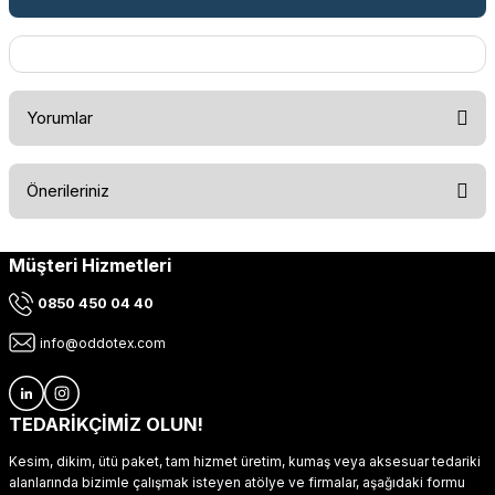
Yorumlar
Önerileriniz
Bu ürüne ilk yorumu siz yapın!
Müşteri Hizmetleri
Bu ürünün fiyat bilgisi, resim, ürün açıklamalarında ve diğer
konularda yetersiz gördüğünüz noktaları öneri formunu
Yorum Yaz
0850 450 04 40
kullanarak tarafımıza iletebilirsiniz.
Görüş ve önerileriniz için teşekkür ederiz.
info@oddotex.com
Ürün resmi kalitesiz, bozuk veya görüntülenemiyor.
Ürün açıklamasında eksik bilgiler bulunuyor.
TEDARİKÇİMİZ OLUN!
Ürün bilgilerinde hatalar bulunuyor.
Kesim, dikim, ütü paket, tam hizmet üretim, kumaş veya aksesuar tedariki
Ürün fiyatı diğer sitelerden daha pahalı.
alanlarında bizimle çalışmak isteyen atölye ve firmalar, aşağıdaki formu