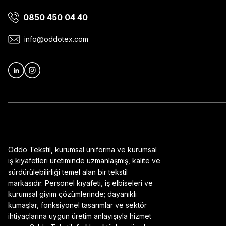
0850 450 04 40
Ürün bilgilerinde hatalar bulunuyor.
Ürün fiyatı diğer sitelerden daha pahalı.
info@oddotex.com
Bu ürüne benzer farklı alternatifler olmalı.
Oddo Tekstil, kurumsal üniforma ve kurumsal
iş kıyafetleri üretiminde uzmanlaşmış, kalite ve
sürdürülebilirliği temel alan bir tekstil
markasıdır. Personel kıyafeti, iş elbiseleri ve
kurumsal giyim çözümlerinde; dayanıklı
kumaşlar, fonksiyonel tasarımlar ve sektör
ihtiyaçlarına uygun üretim anlayışıyla hizmet