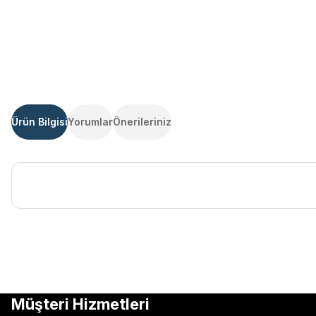
Ürün Bilgisi
Yorumlar
Önerileriniz
Bu ürünün fiyat bilgisi, resim, ürün açıklamalarında ve diğer kon
Görüş ve önerileriniz için teşekkür ederiz.
Ürün resmi kalitesiz, bozuk veya görüntülenemiyor.
Müşteri Hizmetleri
Ürün açıklamasında eksik bilgiler bulunuyor.