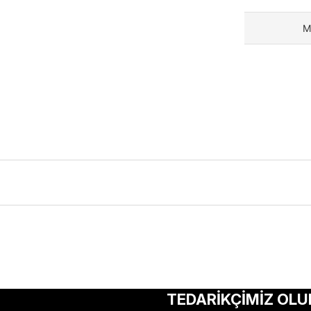
M
ularda yetersiz gördüğünüz noktaları öneri formunu kullanarak tarafımıza 
Bu ürüne ilk yorumu siz yapın!
TEDARİKÇİMİZ OLU
Yorum Yaz