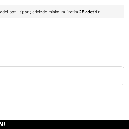
odel bazlı siparişlerinizde minimum üretim
25 adet
'dir.
iletebilirsiniz.
N!