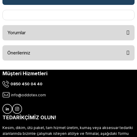
Yorumlar
Önerileriniz
Bu ürüne ilk yorumu siz yapın!
Müşteri Hizmetleri
Bu ürünün fiyat bilgisi, resim, ürün açıklamalarında ve diğer
konularda yetersiz gördüğünüz noktaları öneri formunu
Yorum Yaz
0850 450 04 40
kullanarak tarafımıza iletebilirsiniz.
Görüş ve önerileriniz için teşekkür ederiz.
info@oddotex.com
Ürün resmi kalitesiz, bozuk veya görüntülenemiyor.
Ürün açıklamasında eksik bilgiler bulunuyor.
TEDARİKÇİMİZ OLUN!
Ürün bilgilerinde hatalar bulunuyor.
Kesim, dikim, ütü paket, tam hizmet üretim, kumaş veya aksesuar tedariki
Ürün fiyatı diğer sitelerden daha pahalı.
alanlarında bizimle çalışmak isteyen atölye ve firmalar, aşağıdaki formu