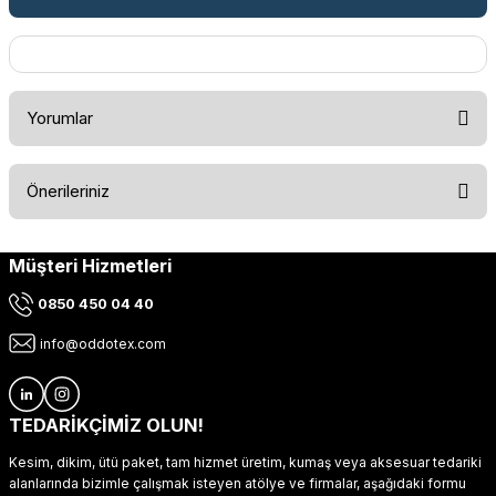
Yorumlar
Önerileriniz
Bu ürüne ilk yorumu siz yapın!
Müşteri Hizmetleri
Bu ürünün fiyat bilgisi, resim, ürün açıklamalarında ve diğer
konularda yetersiz gördüğünüz noktaları öneri formunu
Yorum Yaz
0850 450 04 40
kullanarak tarafımıza iletebilirsiniz.
Görüş ve önerileriniz için teşekkür ederiz.
info@oddotex.com
Ürün resmi kalitesiz, bozuk veya görüntülenemiyor.
Ürün açıklamasında eksik bilgiler bulunuyor.
TEDARİKÇİMİZ OLUN!
Ürün bilgilerinde hatalar bulunuyor.
Kesim, dikim, ütü paket, tam hizmet üretim, kumaş veya aksesuar tedariki
Ürün fiyatı diğer sitelerden daha pahalı.
alanlarında bizimle çalışmak isteyen atölye ve firmalar, aşağıdaki formu