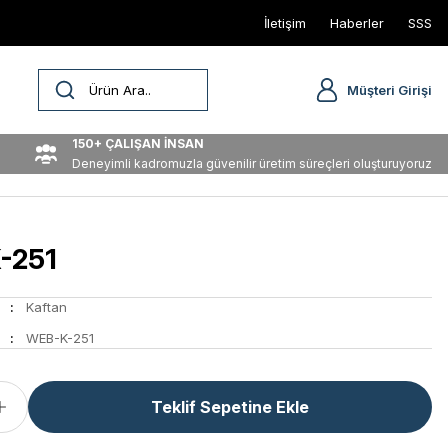
İletişim
Haberler
SSS
Müşteri Girişi
150+ ÇALIŞAN İNSAN
Deneyimli kadromuzla güvenilir üretim süreçleri oluşturuyoruz
-251
Kaftan
WEB-K-251
Teklif Sepetine Ekle