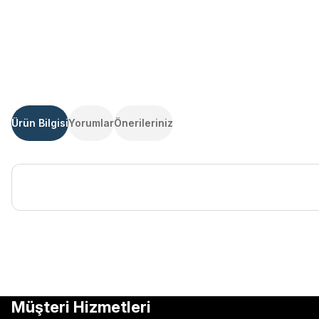
Ürün Bilgisi
Yorumlar
Önerileriniz
Bu ürünün fiyat bilgisi, resim, ürün açıklamalarında ve diğer kon
Görüş ve önerileriniz için teşekkür ederiz.
Ürün resmi kalitesiz, bozuk veya görüntülenemiyor.
Müşteri Hizmetleri
Ürün açıklamasında eksik bilgiler bulunuyor.