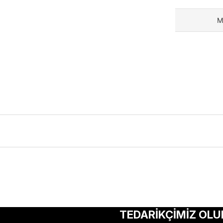
M
ularda yetersiz gördüğünüz noktaları öneri formunu kullanarak tarafımıza 
Bu ürüne ilk yorumu siz yapın!
TEDARİKÇİMİZ OLU
Yorum Yaz