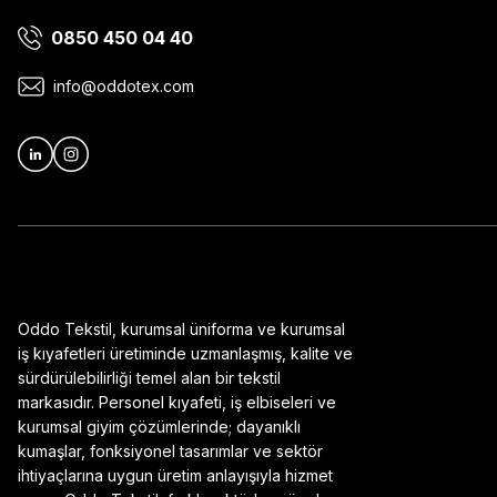
0850 450 04 40
Ürün bilgilerinde hatalar bulunuyor.
Ürün fiyatı diğer sitelerden daha pahalı.
info@oddotex.com
Bu ürüne benzer farklı alternatifler olmalı.
Oddo Tekstil, kurumsal üniforma ve kurumsal
iş kıyafetleri üretiminde uzmanlaşmış, kalite ve
sürdürülebilirliği temel alan bir tekstil
markasıdır. Personel kıyafeti, iş elbiseleri ve
kurumsal giyim çözümlerinde; dayanıklı
kumaşlar, fonksiyonel tasarımlar ve sektör
ihtiyaçlarına uygun üretim anlayışıyla hizmet