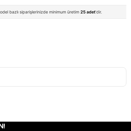
odel bazlı siparişlerinizde minimum üretim
25 adet
'dir.
iletebilirsiniz.
N!