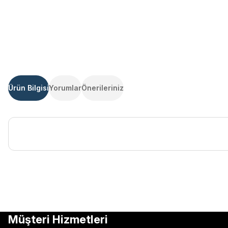
Ürün Bilgisi
Yorumlar
Önerileriniz
Bu ürünün fiyat bilgisi, resim, ürün açıklamalarında ve diğer kon
Görüş ve önerileriniz için teşekkür ederiz.
Ürün resmi kalitesiz, bozuk veya görüntülenemiyor.
Müşteri Hizmetleri
Ürün açıklamasında eksik bilgiler bulunuyor.