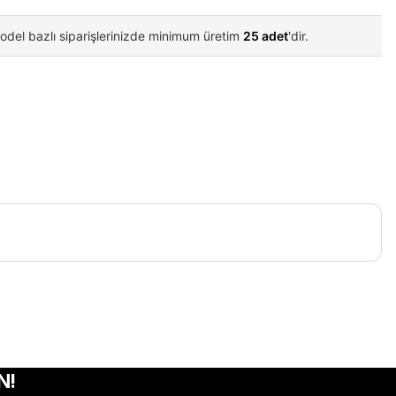
odel bazlı siparişlerinizde minimum üretim
25 adet
'dir.
iletebilirsiniz.
N!