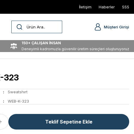
İletişim
Haberler
SSS
Müşteri Girişi
150+ ÇALIŞAN İNSAN
Deneyimli kadromuzla güvenilir üretim süreçleri oluşturuyoruz
-323
Sweatshırt
WEB-K-323
Teklif Sepetine Ekle