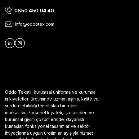
0850 450 04 40
Ürün bilgilerinde hatalar bulunuyor.
Ürün fiyatı diğer sitelerden daha pahalı.
info@oddotex.com
Bu ürüne benzer farklı alternatifler olmalı.
Oddo Tekstil, kurumsal üniforma ve kurumsal
iş kıyafetleri üretiminde uzmanlaşmış, kalite ve
sürdürülebilirliği temel alan bir tekstil
markasıdır. Personel kıyafeti, iş elbiseleri ve
kurumsal giyim çözümlerinde; dayanıklı
kumaşlar, fonksiyonel tasarımlar ve sektör
ihtiyaçlarına uygun üretim anlayışıyla hizmet