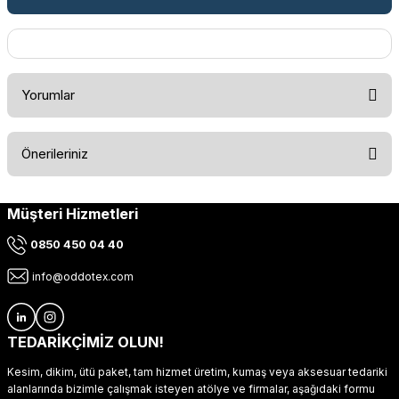
Yorumlar
Önerileriniz
Bu ürüne ilk yorumu siz yapın!
Müşteri Hizmetleri
Bu ürünün fiyat bilgisi, resim, ürün açıklamalarında ve diğer
konularda yetersiz gördüğünüz noktaları öneri formunu
Yorum Yaz
0850 450 04 40
kullanarak tarafımıza iletebilirsiniz.
Görüş ve önerileriniz için teşekkür ederiz.
info@oddotex.com
Ürün resmi kalitesiz, bozuk veya görüntülenemiyor.
Ürün açıklamasında eksik bilgiler bulunuyor.
TEDARİKÇİMİZ OLUN!
Ürün bilgilerinde hatalar bulunuyor.
Kesim, dikim, ütü paket, tam hizmet üretim, kumaş veya aksesuar tedariki
Ürün fiyatı diğer sitelerden daha pahalı.
alanlarında bizimle çalışmak isteyen atölye ve firmalar, aşağıdaki formu