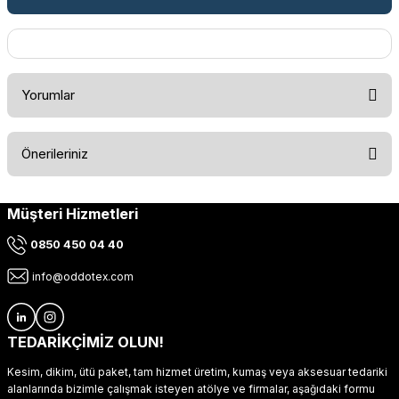
Yorumlar
Önerileriniz
Bu ürüne ilk yorumu siz yapın!
Müşteri Hizmetleri
Bu ürünün fiyat bilgisi, resim, ürün açıklamalarında ve diğer
konularda yetersiz gördüğünüz noktaları öneri formunu
Yorum Yaz
0850 450 04 40
kullanarak tarafımıza iletebilirsiniz.
Görüş ve önerileriniz için teşekkür ederiz.
info@oddotex.com
Ürün resmi kalitesiz, bozuk veya görüntülenemiyor.
Ürün açıklamasında eksik bilgiler bulunuyor.
TEDARİKÇİMİZ OLUN!
Ürün bilgilerinde hatalar bulunuyor.
Kesim, dikim, ütü paket, tam hizmet üretim, kumaş veya aksesuar tedariki
Ürün fiyatı diğer sitelerden daha pahalı.
alanlarında bizimle çalışmak isteyen atölye ve firmalar, aşağıdaki formu