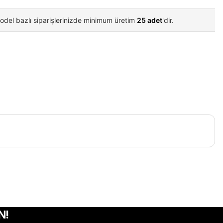
odel bazlı siparişlerinizde minimum üretim
25 adet
'dir.
iletebilirsiniz.
N!