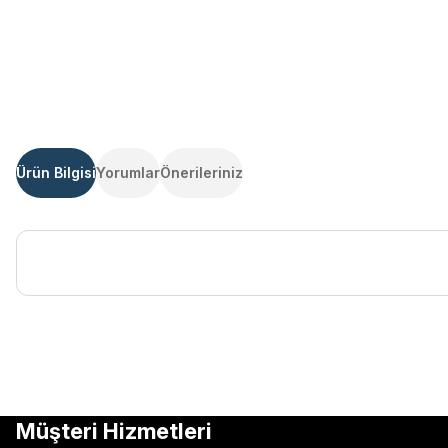
Ürün Bilgisi
Yorumlar
Önerileriniz
Bu ürünün fiyat bilgisi, resim, ürün açıklamalarında ve diğer kon
Görüş ve önerileriniz için teşekkür ederiz.
Ürün resmi kalitesiz, bozuk veya görüntülenemiyor.
Müşteri Hizmetleri
Ürün açıklamasında eksik bilgiler bulunuyor.