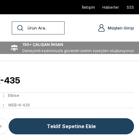
İletişim
Haberler
SSS
Müşteri Girişi
150+ ÇALIŞAN İNSAN
Deneyimli kadromuzla güvenilir üretim süreçleri oluşturuyoruz
-435
Elbise
WEB-K-435
Teklif Sepetine Ekle