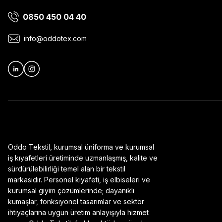
0850 450 04 40
Ürün bilgilerinde hatalar bulunuyor.
Ürün fiyatı diğer sitelerden daha pahalı.
info@oddotex.com
Bu ürüne benzer farklı alternatifler olmalı.
Oddo Tekstil, kurumsal üniforma ve kurumsal
iş kıyafetleri üretiminde uzmanlaşmış, kalite ve
sürdürülebilirliği temel alan bir tekstil
markasıdır. Personel kıyafeti, iş elbiseleri ve
kurumsal giyim çözümlerinde; dayanıklı
kumaşlar, fonksiyonel tasarımlar ve sektör
ihtiyaçlarına uygun üretim anlayışıyla hizmet