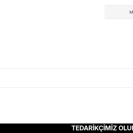
M
ularda yetersiz gördüğünüz noktaları öneri formunu kullanarak tarafımıza 
Bu ürüne ilk yorumu siz yapın!
TEDARİKÇİMİZ OLU
Yorum Yaz