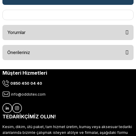
Yorumlar
Önerileriniz
Bu ürüne ilk yorumu siz yapın!
Müşteri Hizmetleri
Bu ürünün fiyat bilgisi, resim, ürün açıklamalarında ve diğer
konularda yetersiz gördüğünüz noktaları öneri formunu
Yorum Yaz
0850 450 04 40
kullanarak tarafımıza iletebilirsiniz.
Görüş ve önerileriniz için teşekkür ederiz.
info@oddotex.com
Ürün resmi kalitesiz, bozuk veya görüntülenemiyor.
Ürün açıklamasında eksik bilgiler bulunuyor.
TEDARİKÇİMİZ OLUN!
Ürün bilgilerinde hatalar bulunuyor.
Kesim, dikim, ütü paket, tam hizmet üretim, kumaş veya aksesuar tedariki
Ürün fiyatı diğer sitelerden daha pahalı.
alanlarında bizimle çalışmak isteyen atölye ve firmalar, aşağıdaki formu