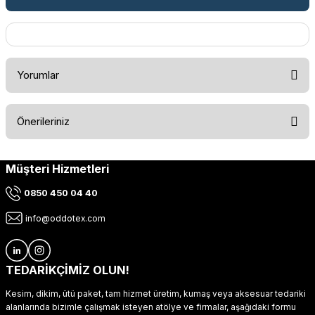
Yorumlar
Önerileriniz
Bu ürüne ilk yorumu siz yapın!
Müşteri Hizmetleri
Bu ürünün fiyat bilgisi, resim, ürün açıklamalarında ve diğer
konularda yetersiz gördüğünüz noktaları öneri formunu
Yorum Yaz
0850 450 04 40
kullanarak tarafımıza iletebilirsiniz.
Görüş ve önerileriniz için teşekkür ederiz.
info@oddotex.com
Ürün resmi kalitesiz, bozuk veya görüntülenemiyor.
Ürün açıklamasında eksik bilgiler bulunuyor.
TEDARİKÇİMİZ OLUN!
Ürün bilgilerinde hatalar bulunuyor.
Kesim, dikim, ütü paket, tam hizmet üretim, kumaş veya aksesuar tedariki
Ürün fiyatı diğer sitelerden daha pahalı.
alanlarında bizimle çalışmak isteyen atölye ve firmalar, aşağıdaki formu