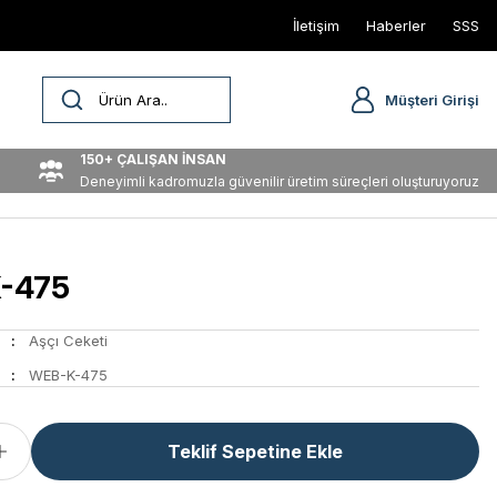
İletişim
Haberler
SSS
Müşteri Girişi
150+ ÇALIŞAN İNSAN
Deneyimli kadromuzla güvenilir üretim süreçleri oluşturuyoruz
-475
Aşçı Ceketi
WEB-K-475
Teklif Sepetine Ekle