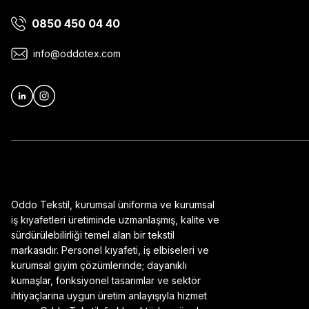
0850 450 04 40
Ürün bilgilerinde hatalar bulunuyor.
Ürün fiyatı diğer sitelerden daha pahalı.
info@oddotex.com
Bu ürüne benzer farklı alternatifler olmalı.
Oddo Tekstil, kurumsal üniforma ve kurumsal
iş kıyafetleri üretiminde uzmanlaşmış, kalite ve
sürdürülebilirliği temel alan bir tekstil
markasıdır. Personel kıyafeti, iş elbiseleri ve
kurumsal giyim çözümlerinde; dayanıklı
kumaşlar, fonksiyonel tasarımlar ve sektör
ihtiyaçlarına uygun üretim anlayışıyla hizmet