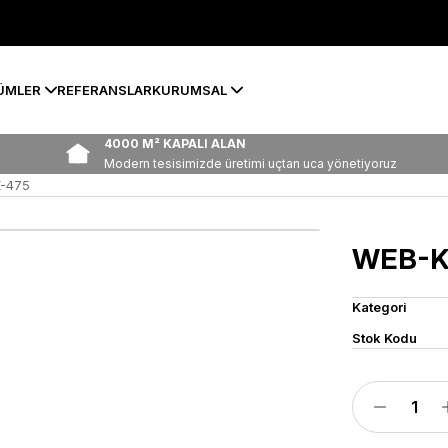
ÜMLER
REFERANSLAR
KURUMSAL
4000 M² KAPALI ALAN
Modern tesisimizde üretimi uçtan uca yönetiyoruz
-475
WEB-K
Kategori
Stok Kodu