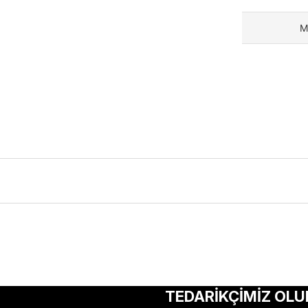
M
ularda yetersiz gördüğünüz noktaları öneri formunu kullanarak tarafımıza 
Bu ürüne ilk yorumu siz yapın!
TEDARİKÇİMİZ OLU
Yorum Yaz