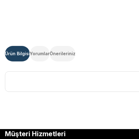
Ürün Bilgisi
Yorumlar
Önerileriniz
Bu ürünün fiyat bilgisi, resim, ürün açıklamalarında ve diğer kon
Görüş ve önerileriniz için teşekkür ederiz.
Ürün resmi kalitesiz, bozuk veya görüntülenemiyor.
Müşteri Hizmetleri
Ürün açıklamasında eksik bilgiler bulunuyor.