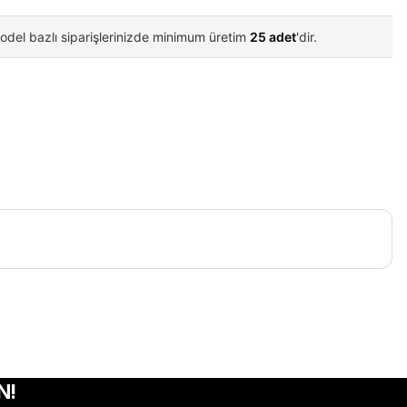
odel bazlı siparişlerinizde minimum üretim
25 adet
'dir.
iletebilirsiniz.
N!