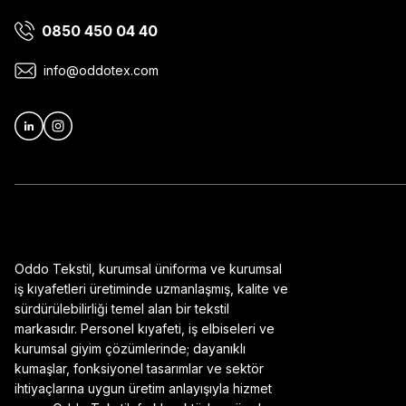
0850 450 04 40
Ürün bilgilerinde hatalar bulunuyor.
Ürün fiyatı diğer sitelerden daha pahalı.
info@oddotex.com
Bu ürüne benzer farklı alternatifler olmalı.
Oddo Tekstil, kurumsal üniforma ve kurumsal
iş kıyafetleri üretiminde uzmanlaşmış, kalite ve
sürdürülebilirliği temel alan bir tekstil
markasıdır. Personel kıyafeti, iş elbiseleri ve
kurumsal giyim çözümlerinde; dayanıklı
kumaşlar, fonksiyonel tasarımlar ve sektör
ihtiyaçlarına uygun üretim anlayışıyla hizmet