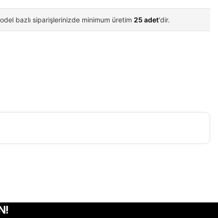
odel bazlı siparişlerinizde minimum üretim
25 adet
'dir.
iletebilirsiniz.
N!