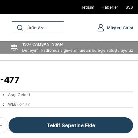
İletişim
Haberler
SSS
Müşteri Girişi
150+ ÇALIŞAN İNSAN
Deneyimli kadromuzla güvenilir üretim süreçleri oluşturuyoruz
-477
Aşçı Ceketi
WEB-K-477
Teklif Sepetine Ekle