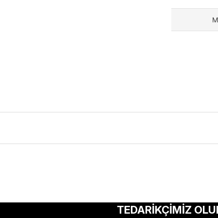
M
ularda yetersiz gördüğünüz noktaları öneri formunu kullanarak tarafımıza 
Bu ürüne ilk yorumu siz yapın!
TEDARİKÇİMİZ OLU
Yorum Yaz