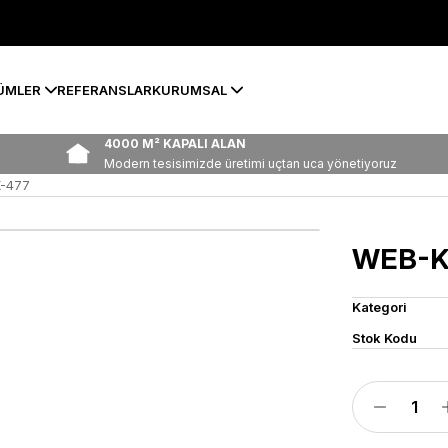
ÜMLER
REFERANSLAR
KURUMSAL
4000 M² KAPALI ALAN
Modern tesisimizde üretimi uçtan uca yönetiyoruz
-477
WEB-K
Kategori
Stok Kodu