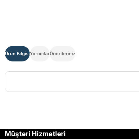
Ürün Bilgisi
Yorumlar
Önerileriniz
Bu ürünün fiyat bilgisi, resim, ürün açıklamalarında ve diğer kon
Görüş ve önerileriniz için teşekkür ederiz.
Ürün resmi kalitesiz, bozuk veya görüntülenemiyor.
Müşteri Hizmetleri
Ürün açıklamasında eksik bilgiler bulunuyor.