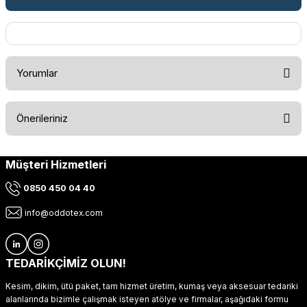
Yorumlar
Önerileriniz
Bu ürüne ilk yorumu siz yapın!
Müşteri Hizmetleri
Bu ürünün fiyat bilgisi, resim, ürün açıklamalarında ve diğer
konularda yetersiz gördüğünüz noktaları öneri formunu
Yorum Yaz
0850 450 04 40
kullanarak tarafımıza iletebilirsiniz.
Görüş ve önerileriniz için teşekkür ederiz.
info@oddotex.com
Ürün resmi kalitesiz, bozuk veya görüntülenemiyor.
Ürün açıklamasında eksik bilgiler bulunuyor.
TEDARİKÇİMİZ OLUN!
Ürün bilgilerinde hatalar bulunuyor.
Kesim, dikim, ütü paket, tam hizmet üretim, kumaş veya aksesuar tedariki
Ürün fiyatı diğer sitelerden daha pahalı.
alanlarında bizimle çalışmak isteyen atölye ve firmalar, aşağıdaki formu