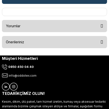
Yorumlar
Önerileriniz
Bu ürüne ilk yorumu siz yapın!
Müşteri Hizmetleri
Bu ürünün fiyat bilgisi, resim, ürün açıklamalarında ve diğer
konularda yetersiz gördüğünüz noktaları öneri formunu
Yorum Yaz
0850 450 04 40
kullanarak tarafımıza iletebilirsiniz.
Görüş ve önerileriniz için teşekkür ederiz.
info@oddotex.com
Ürün resmi kalitesiz, bozuk veya görüntülenemiyor.
Ürün açıklamasında eksik bilgiler bulunuyor.
TEDARİKÇİMİZ OLUN!
Ürün bilgilerinde hatalar bulunuyor.
Kesim, dikim, ütü paket, tam hizmet üretim, kumaş veya aksesuar tedariki
Ürün fiyatı diğer sitelerden daha pahalı.
alanlarında bizimle çalışmak isteyen atölye ve firmalar, aşağıdaki formu