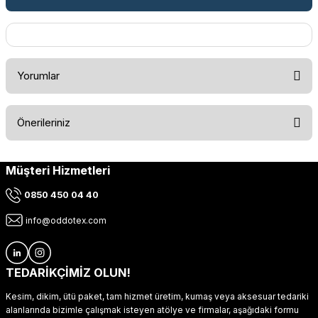
Yorumlar
Önerileriniz
Bu ürüne ilk yorumu siz yapın!
Müşteri Hizmetleri
Bu ürünün fiyat bilgisi, resim, ürün açıklamalarında ve diğer
konularda yetersiz gördüğünüz noktaları öneri formunu
Yorum Yaz
0850 450 04 40
kullanarak tarafımıza iletebilirsiniz.
Görüş ve önerileriniz için teşekkür ederiz.
info@oddotex.com
Ürün resmi kalitesiz, bozuk veya görüntülenemiyor.
Ürün açıklamasında eksik bilgiler bulunuyor.
TEDARİKÇİMİZ OLUN!
Ürün bilgilerinde hatalar bulunuyor.
Kesim, dikim, ütü paket, tam hizmet üretim, kumaş veya aksesuar tedariki
Ürün fiyatı diğer sitelerden daha pahalı.
alanlarında bizimle çalışmak isteyen atölye ve firmalar, aşağıdaki formu