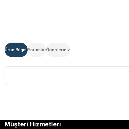
Ürün Bilgisi
Yorumlar
Önerileriniz
Bu ürünün fiyat bilgisi, resim, ürün açıklamalarında ve diğer kon
Görüş ve önerileriniz için teşekkür ederiz.
Ürün resmi kalitesiz, bozuk veya görüntülenemiyor.
Müşteri Hizmetleri
Ürün açıklamasında eksik bilgiler bulunuyor.