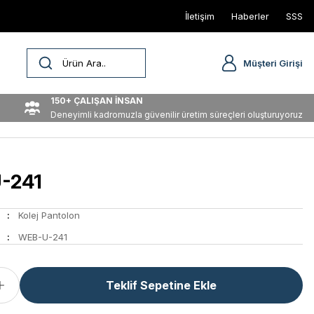
İletişim
Haberler
SSS
Müşteri Girişi
150+ ÇALIŞAN İNSAN
Deneyimli kadromuzla güvenilir üretim süreçleri oluşturuyoruz
-241
Kolej Pantolon
WEB-U-241
Teklif Sepetine Ekle