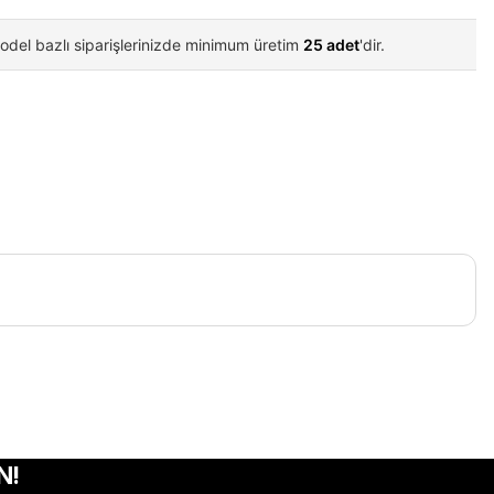
odel bazlı siparişlerinizde minimum üretim
25 adet
'dir.
iletebilirsiniz.
N!