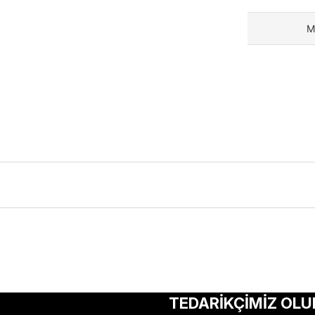
M
ularda yetersiz gördüğünüz noktaları öneri formunu kullanarak tarafımıza 
Bu ürüne ilk yorumu siz yapın!
TEDARİKÇİMİZ OLU
Yorum Yaz