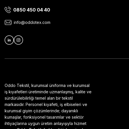
0850 450 04 40
Ürün bilgilerinde hatalar bulunuyor.
Ürün fiyatı diğer sitelerden daha pahalı.
info@oddotex.com
Bu ürüne benzer farklı alternatifler olmalı.
Oddo Tekstil, kurumsal üniforma ve kurumsal
iş kıyafetleri üretiminde uzmanlaşmış, kalite ve
sürdürülebilirliği temel alan bir tekstil
markasıdır. Personel kıyafeti, iş elbiseleri ve
kurumsal giyim çözümlerinde; dayanıklı
kumaşlar, fonksiyonel tasarımlar ve sektör
ihtiyaçlarına uygun üretim anlayışıyla hizmet