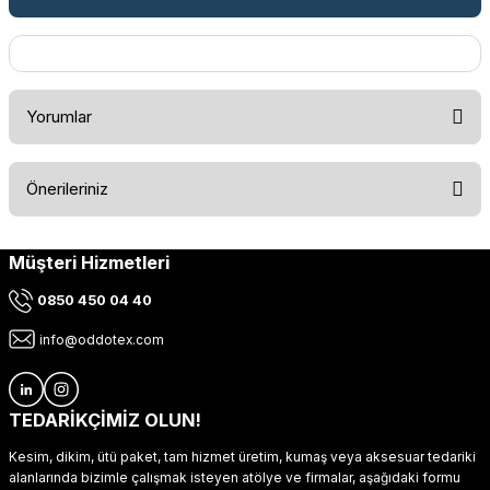
Yorumlar
Önerileriniz
Bu ürüne ilk yorumu siz yapın!
Müşteri Hizmetleri
Bu ürünün fiyat bilgisi, resim, ürün açıklamalarında ve diğer
konularda yetersiz gördüğünüz noktaları öneri formunu
Yorum Yaz
0850 450 04 40
kullanarak tarafımıza iletebilirsiniz.
Görüş ve önerileriniz için teşekkür ederiz.
info@oddotex.com
Ürün resmi kalitesiz, bozuk veya görüntülenemiyor.
Ürün açıklamasında eksik bilgiler bulunuyor.
TEDARİKÇİMİZ OLUN!
Ürün bilgilerinde hatalar bulunuyor.
Kesim, dikim, ütü paket, tam hizmet üretim, kumaş veya aksesuar tedariki
Ürün fiyatı diğer sitelerden daha pahalı.
alanlarında bizimle çalışmak isteyen atölye ve firmalar, aşağıdaki formu