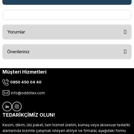
Yorumlar
Önerileriniz
Bu ürüne ilk yorumu siz yapın!
Müşteri Hizmetleri
Bu ürünün fiyat bilgisi, resim, ürün açıklamalarında ve diğer
konularda yetersiz gördüğünüz noktaları öneri formunu
Yorum Yaz
0850 450 04 40
kullanarak tarafımıza iletebilirsiniz.
Görüş ve önerileriniz için teşekkür ederiz.
info@oddotex.com
Ürün resmi kalitesiz, bozuk veya görüntülenemiyor.
Ürün açıklamasında eksik bilgiler bulunuyor.
TEDARİKÇİMİZ OLUN!
Ürün bilgilerinde hatalar bulunuyor.
Kesim, dikim, ütü paket, tam hizmet üretim, kumaş veya aksesuar tedariki
Ürün fiyatı diğer sitelerden daha pahalı.
alanlarında bizimle çalışmak isteyen atölye ve firmalar, aşağıdaki formu