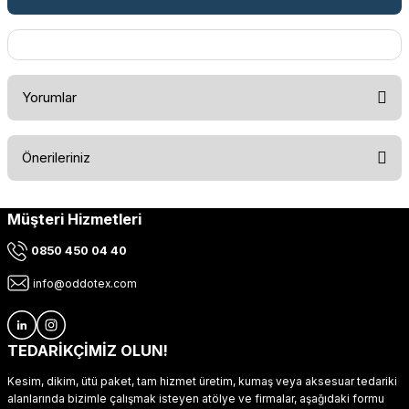
Yorumlar
Önerileriniz
Bu ürüne ilk yorumu siz yapın!
Müşteri Hizmetleri
Bu ürünün fiyat bilgisi, resim, ürün açıklamalarında ve diğer
konularda yetersiz gördüğünüz noktaları öneri formunu
Yorum Yaz
0850 450 04 40
kullanarak tarafımıza iletebilirsiniz.
Görüş ve önerileriniz için teşekkür ederiz.
info@oddotex.com
Ürün resmi kalitesiz, bozuk veya görüntülenemiyor.
Ürün açıklamasında eksik bilgiler bulunuyor.
TEDARİKÇİMİZ OLUN!
Ürün bilgilerinde hatalar bulunuyor.
Kesim, dikim, ütü paket, tam hizmet üretim, kumaş veya aksesuar tedariki
Ürün fiyatı diğer sitelerden daha pahalı.
alanlarında bizimle çalışmak isteyen atölye ve firmalar, aşağıdaki formu