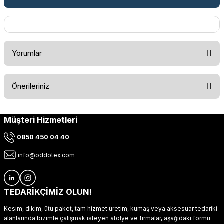
Yorumlar
Önerileriniz
Bu ürüne ilk yorumu siz yapın!
Müşteri Hizmetleri
Bu ürünün fiyat bilgisi, resim, ürün açıklamalarında ve diğer
konularda yetersiz gördüğünüz noktaları öneri formunu
Yorum Yaz
0850 450 04 40
kullanarak tarafımıza iletebilirsiniz.
Görüş ve önerileriniz için teşekkür ederiz.
info@oddotex.com
Ürün resmi kalitesiz, bozuk veya görüntülenemiyor.
Ürün açıklamasında eksik bilgiler bulunuyor.
TEDARİKÇİMİZ OLUN!
Ürün bilgilerinde hatalar bulunuyor.
Kesim, dikim, ütü paket, tam hizmet üretim, kumaş veya aksesuar tedariki
Ürün fiyatı diğer sitelerden daha pahalı.
alanlarında bizimle çalışmak isteyen atölye ve firmalar, aşağıdaki formu