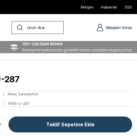
İletişim
Haberler
SSS
Müşteri Girişi
150+ ÇALIŞAN İNSAN
Deneyimli kadromuzla güvenilir üretim süreçleri oluşturuyoruz
-287
Kolej Sweatshırt
WEB-U-287
Teklif Sepetine Ekle