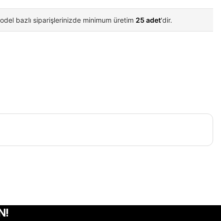
odel bazlı siparişlerinizde minimum üretim
25 adet
'dir.
iletebilirsiniz.
N!