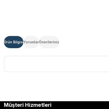
Ürün Bilgisi
Yorumlar
Önerileriniz
Bu ürünün fiyat bilgisi, resim, ürün açıklamalarında ve diğer kon
Görüş ve önerileriniz için teşekkür ederiz.
Ürün resmi kalitesiz, bozuk veya görüntülenemiyor.
Müşteri Hizmetleri
Ürün açıklamasında eksik bilgiler bulunuyor.