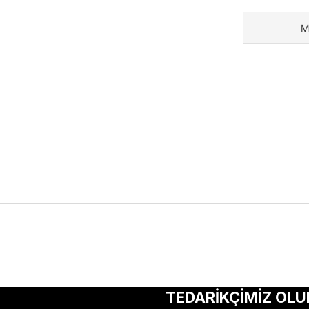
M
ularda yetersiz gördüğünüz noktaları öneri formunu kullanarak tarafımıza 
Bu ürüne ilk yorumu siz yapın!
TEDARİKÇİMİZ OLU
Yorum Yaz