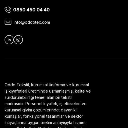
0850 450 04 40
Ürün bilgilerinde hatalar bulunuyor.
Ürün fiyatı diğer sitelerden daha pahalı.
info@oddotex.com
Bu ürüne benzer farklı alternatifler olmalı.
Oddo Tekstil, kurumsal üniforma ve kurumsal
iş kıyafetleri üretiminde uzmanlaşmış, kalite ve
sürdürülebilirliği temel alan bir tekstil
markasıdır. Personel kıyafeti, iş elbiseleri ve
kurumsal giyim çözümlerinde; dayanıklı
kumaşlar, fonksiyonel tasarımlar ve sektör
ihtiyaçlarına uygun üretim anlayışıyla hizmet