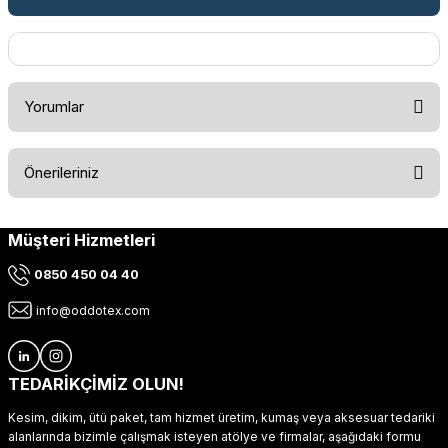
Yorumlar
Önerileriniz
Bu ürüne ilk yorumu siz yapın!
Müşteri Hizmetleri
Bu ürünün fiyat bilgisi, resim, ürün açıklamalarında ve diğer
konularda yetersiz gördüğünüz noktaları öneri formunu
Yorum Yaz
0850 450 04 40
kullanarak tarafımıza iletebilirsiniz.
Görüş ve önerileriniz için teşekkür ederiz.
info@oddotex.com
Ürün resmi kalitesiz, bozuk veya görüntülenemiyor.
Ürün açıklamasında eksik bilgiler bulunuyor.
TEDARİKÇİMİZ OLUN!
Ürün bilgilerinde hatalar bulunuyor.
Kesim, dikim, ütü paket, tam hizmet üretim, kumaş veya aksesuar tedariki
Ürün fiyatı diğer sitelerden daha pahalı.
alanlarında bizimle çalışmak isteyen atölye ve firmalar, aşağıdaki formu