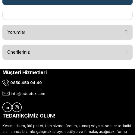
Yorumlar
Önerileriniz
Bu ürüne ilk yorumu siz yapın!
Müşteri Hizmetleri
Bu ürünün fiyat bilgisi, resim, ürün açıklamalarında ve diğer
konularda yetersiz gördüğünüz noktaları öneri formunu
Yorum Yaz
0850 450 04 40
kullanarak tarafımıza iletebilirsiniz.
Görüş ve önerileriniz için teşekkür ederiz.
info@oddotex.com
Ürün resmi kalitesiz, bozuk veya görüntülenemiyor.
Ürün açıklamasında eksik bilgiler bulunuyor.
TEDARİKÇİMİZ OLUN!
Ürün bilgilerinde hatalar bulunuyor.
Kesim, dikim, ütü paket, tam hizmet üretim, kumaş veya aksesuar tedariki
Ürün fiyatı diğer sitelerden daha pahalı.
alanlarında bizimle çalışmak isteyen atölye ve firmalar, aşağıdaki formu