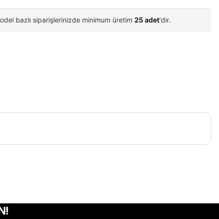
odel bazlı siparişlerinizde minimum üretim
25 adet
'dir.
iletebilirsiniz.
N!