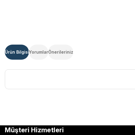
Ürün Bilgisi
Yorumlar
Önerileriniz
Bu ürünün fiyat bilgisi, resim, ürün açıklamalarında ve diğer kon
Görüş ve önerileriniz için teşekkür ederiz.
Ürün resmi kalitesiz, bozuk veya görüntülenemiyor.
Müşteri Hizmetleri
Ürün açıklamasında eksik bilgiler bulunuyor.