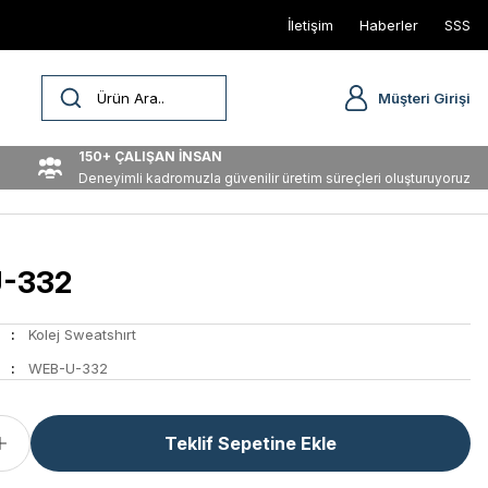
İletişim
Haberler
SSS
Müşteri Girişi
150+ ÇALIŞAN İNSAN
Deneyimli kadromuzla güvenilir üretim süreçleri oluşturuyoruz
-332
Kolej Sweatshırt
WEB-U-332
Teklif Sepetine Ekle