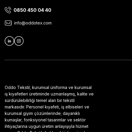
0850 450 04 40
Ürün bilgilerinde hatalar bulunuyor.
Ürün fiyatı diğer sitelerden daha pahalı.
info@oddotex.com
Bu ürüne benzer farklı alternatifler olmalı.
Oddo Tekstil, kurumsal üniforma ve kurumsal
iş kıyafetleri üretiminde uzmanlaşmış, kalite ve
sürdürülebilirliği temel alan bir tekstil
markasıdır. Personel kıyafeti, iş elbiseleri ve
kurumsal giyim çözümlerinde; dayanıklı
kumaşlar, fonksiyonel tasarımlar ve sektör
ihtiyaçlarına uygun üretim anlayışıyla hizmet