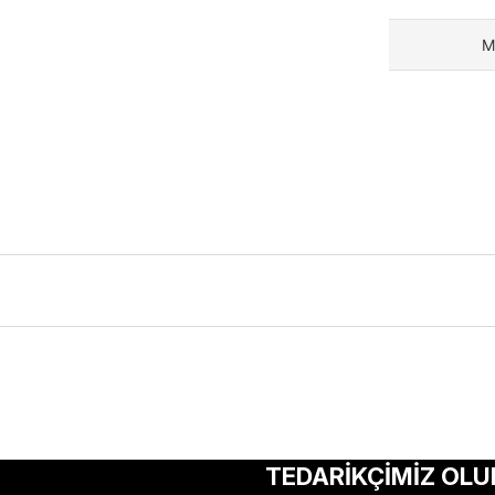
M
ularda yetersiz gördüğünüz noktaları öneri formunu kullanarak tarafımıza 
Bu ürüne ilk yorumu siz yapın!
TEDARİKÇİMİZ OLU
Yorum Yaz