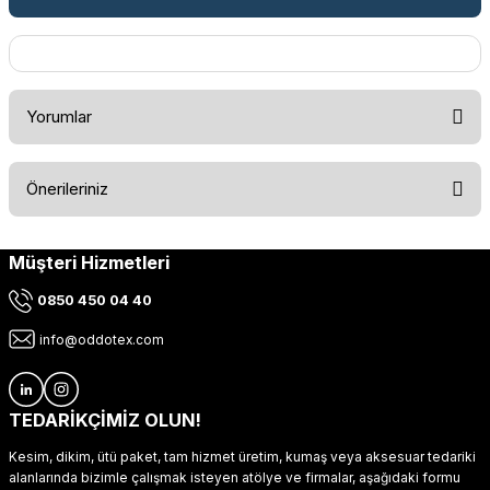
Yorumlar
Önerileriniz
Bu ürüne ilk yorumu siz yapın!
Müşteri Hizmetleri
Bu ürünün fiyat bilgisi, resim, ürün açıklamalarında ve diğer
konularda yetersiz gördüğünüz noktaları öneri formunu
Yorum Yaz
0850 450 04 40
kullanarak tarafımıza iletebilirsiniz.
Görüş ve önerileriniz için teşekkür ederiz.
info@oddotex.com
Ürün resmi kalitesiz, bozuk veya görüntülenemiyor.
Ürün açıklamasında eksik bilgiler bulunuyor.
TEDARİKÇİMİZ OLUN!
Ürün bilgilerinde hatalar bulunuyor.
Kesim, dikim, ütü paket, tam hizmet üretim, kumaş veya aksesuar tedariki
Ürün fiyatı diğer sitelerden daha pahalı.
alanlarında bizimle çalışmak isteyen atölye ve firmalar, aşağıdaki formu