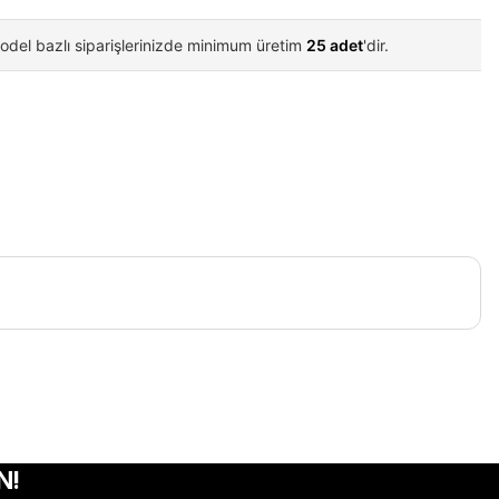
odel bazlı siparişlerinizde minimum üretim
25 adet
'dir.
iletebilirsiniz.
N!