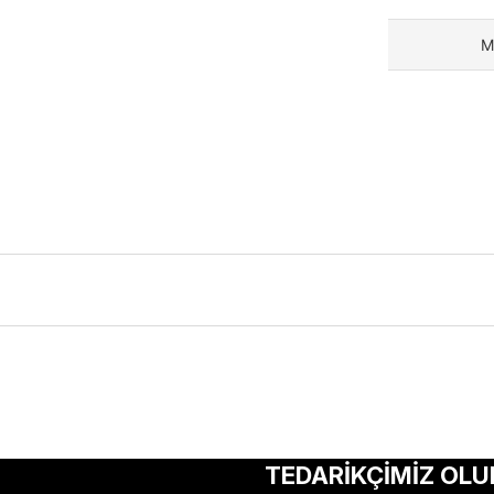
M
ularda yetersiz gördüğünüz noktaları öneri formunu kullanarak tarafımıza 
Bu ürüne ilk yorumu siz yapın!
TEDARİKÇİMİZ OLU
Yorum Yaz