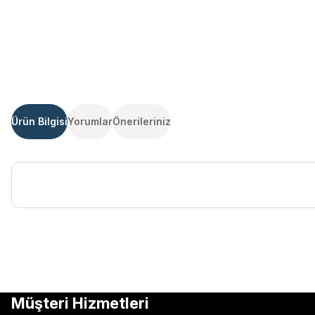
Ürün Bilgisi
Yorumlar
Önerileriniz
Bu ürünün fiyat bilgisi, resim, ürün açıklamalarında ve diğer kon
Görüş ve önerileriniz için teşekkür ederiz.
Ürün resmi kalitesiz, bozuk veya görüntülenemiyor.
Müşteri Hizmetleri
Ürün açıklamasında eksik bilgiler bulunuyor.