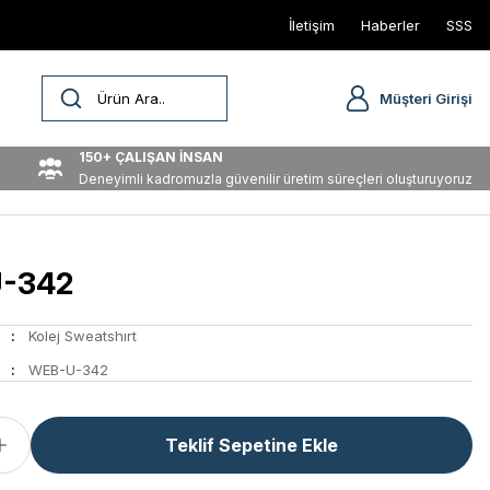
İletişim
Haberler
SSS
Müşteri Girişi
150+ ÇALIŞAN İNSAN
Deneyimli kadromuzla güvenilir üretim süreçleri oluşturuyoruz
-342
Kolej Sweatshırt
WEB-U-342
Teklif Sepetine Ekle