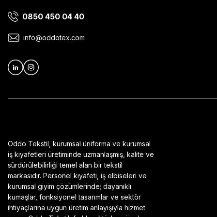
0850 450 04 40
Ürün bilgilerinde hatalar bulunuyor.
Ürün fiyatı diğer sitelerden daha pahalı.
info@oddotex.com
Bu ürüne benzer farklı alternatifler olmalı.
Oddo Tekstil, kurumsal üniforma ve kurumsal
iş kıyafetleri üretiminde uzmanlaşmış, kalite ve
sürdürülebilirliği temel alan bir tekstil
markasıdır. Personel kıyafeti, iş elbiseleri ve
kurumsal giyim çözümlerinde; dayanıklı
kumaşlar, fonksiyonel tasarımlar ve sektör
ihtiyaçlarına uygun üretim anlayışıyla hizmet