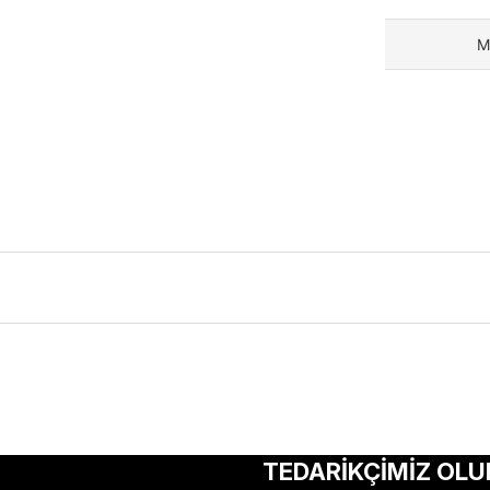
M
ularda yetersiz gördüğünüz noktaları öneri formunu kullanarak tarafımıza 
Bu ürüne ilk yorumu siz yapın!
TEDARİKÇİMİZ OLU
Yorum Yaz