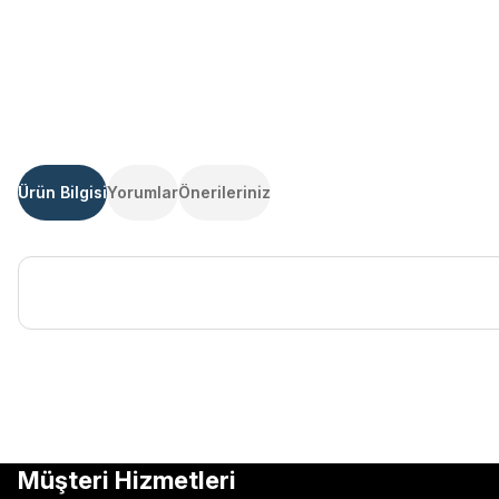
Ürün Bilgisi
Yorumlar
Önerileriniz
Bu ürünün fiyat bilgisi, resim, ürün açıklamalarında ve diğer kon
Görüş ve önerileriniz için teşekkür ederiz.
Ürün resmi kalitesiz, bozuk veya görüntülenemiyor.
Müşteri Hizmetleri
Ürün açıklamasında eksik bilgiler bulunuyor.