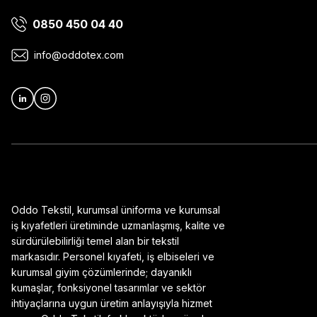
0850 450 04 40
Ürün bilgilerinde hatalar bulunuyor.
Ürün fiyatı diğer sitelerden daha pahalı.
info@oddotex.com
Bu ürüne benzer farklı alternatifler olmalı.
Oddo Tekstil, kurumsal üniforma ve kurumsal
iş kıyafetleri üretiminde uzmanlaşmış, kalite ve
sürdürülebilirliği temel alan bir tekstil
markasıdır. Personel kıyafeti, iş elbiseleri ve
kurumsal giyim çözümlerinde; dayanıklı
kumaşlar, fonksiyonel tasarımlar ve sektör
ihtiyaçlarına uygun üretim anlayışıyla hizmet