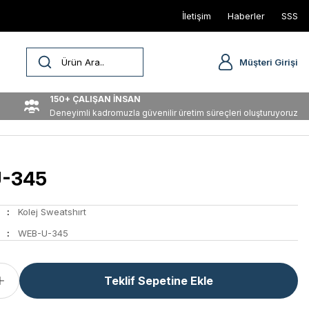
İletişim
Haberler
SSS
Müşteri Girişi
150+ ÇALIŞAN İNSAN
Deneyimli kadromuzla güvenilir üretim süreçleri oluşturuyoruz
-345
Kolej Sweatshırt
WEB-U-345
Teklif Sepetine Ekle