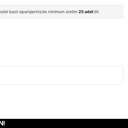
odel bazlı siparişlerinizde minimum üretim
25 adet
'dir.
iletebilirsiniz.
N!