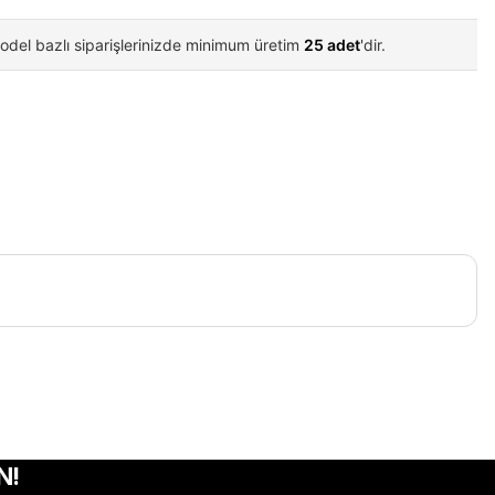
odel bazlı siparişlerinizde minimum üretim
25 adet
'dir.
iletebilirsiniz.
N!