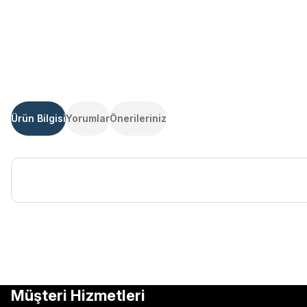
Ürün Bilgisi
Yorumlar
Önerileriniz
Bu ürünün fiyat bilgisi, resim, ürün açıklamalarında ve diğer kon
Görüş ve önerileriniz için teşekkür ederiz.
Ürün resmi kalitesiz, bozuk veya görüntülenemiyor.
Müşteri Hizmetleri
Ürün açıklamasında eksik bilgiler bulunuyor.