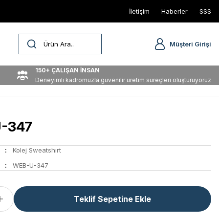
İletişim
Haberler
SSS
Müşteri Girişi
150+ ÇALIŞAN İNSAN
Deneyimli kadromuzla güvenilir üretim süreçleri oluşturuyoruz
-347
Kolej Sweatshırt
WEB-U-347
Teklif Sepetine Ekle