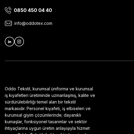
0850 450 04 40
Ürün bilgilerinde hatalar bulunuyor.
Ürün fiyatı diğer sitelerden daha pahalı.
info@oddotex.com
Bu ürüne benzer farklı alternatifler olmalı.
Oddo Tekstil, kurumsal üniforma ve kurumsal
iş kıyafetleri üretiminde uzmanlaşmış, kalite ve
sürdürülebilirliği temel alan bir tekstil
markasıdır. Personel kıyafeti, iş elbiseleri ve
kurumsal giyim çözümlerinde; dayanıklı
kumaşlar, fonksiyonel tasarımlar ve sektör
ihtiyaçlarına uygun üretim anlayışıyla hizmet