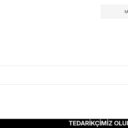
M
ularda yetersiz gördüğünüz noktaları öneri formunu kullanarak tarafımıza 
Bu ürüne ilk yorumu siz yapın!
TEDARİKÇİMİZ OLU
Yorum Yaz