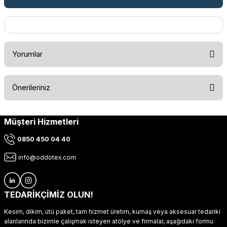
Yorumlar
Önerileriniz
Bu ürüne ilk yorumu siz yapın!
Müşteri Hizmetleri
Bu ürünün fiyat bilgisi, resim, ürün açıklamalarında ve diğer
konularda yetersiz gördüğünüz noktaları öneri formunu
Yorum Yaz
0850 450 04 40
kullanarak tarafımıza iletebilirsiniz.
Görüş ve önerileriniz için teşekkür ederiz.
info@oddotex.com
Ürün resmi kalitesiz, bozuk veya görüntülenemiyor.
Ürün açıklamasında eksik bilgiler bulunuyor.
TEDARİKÇİMİZ OLUN!
Ürün bilgilerinde hatalar bulunuyor.
Kesim, dikim, ütü paket, tam hizmet üretim, kumaş veya aksesuar tedariki
Ürün fiyatı diğer sitelerden daha pahalı.
alanlarında bizimle çalışmak isteyen atölye ve firmalar, aşağıdaki formu