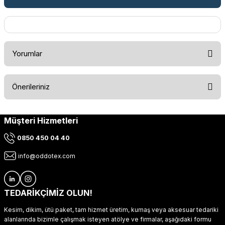
Yorumlar
Önerileriniz
Bu ürüne ilk yorumu siz yapın!
Müşteri Hizmetleri
Bu ürünün fiyat bilgisi, resim, ürün açıklamalarında ve diğer
konularda yetersiz gördüğünüz noktaları öneri formunu
Yorum Yaz
0850 450 04 40
kullanarak tarafımıza iletebilirsiniz.
Görüş ve önerileriniz için teşekkür ederiz.
info@oddotex.com
Ürün resmi kalitesiz, bozuk veya görüntülenemiyor.
Ürün açıklamasında eksik bilgiler bulunuyor.
TEDARİKÇİMİZ OLUN!
Ürün bilgilerinde hatalar bulunuyor.
Kesim, dikim, ütü paket, tam hizmet üretim, kumaş veya aksesuar tedariki
Ürün fiyatı diğer sitelerden daha pahalı.
alanlarında bizimle çalışmak isteyen atölye ve firmalar, aşağıdaki formu