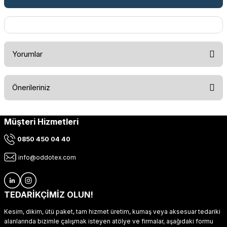
Yorumlar
Önerileriniz
Bu ürüne ilk yorumu siz yapın!
Müşteri Hizmetleri
Bu ürünün fiyat bilgisi, resim, ürün açıklamalarında ve diğer
konularda yetersiz gördüğünüz noktaları öneri formunu
Yorum Yaz
0850 450 04 40
kullanarak tarafımıza iletebilirsiniz.
Görüş ve önerileriniz için teşekkür ederiz.
info@oddotex.com
Ürün resmi kalitesiz, bozuk veya görüntülenemiyor.
Ürün açıklamasında eksik bilgiler bulunuyor.
TEDARİKÇİMİZ OLUN!
Ürün bilgilerinde hatalar bulunuyor.
Kesim, dikim, ütü paket, tam hizmet üretim, kumaş veya aksesuar tedariki
Ürün fiyatı diğer sitelerden daha pahalı.
alanlarında bizimle çalışmak isteyen atölye ve firmalar, aşağıdaki formu