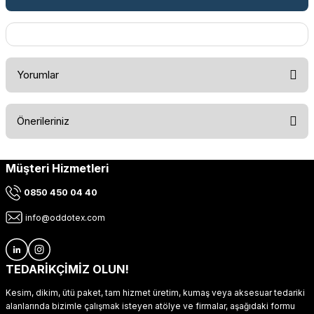
Yorumlar
Önerileriniz
Bu ürüne ilk yorumu siz yapın!
Müşteri Hizmetleri
Bu ürünün fiyat bilgisi, resim, ürün açıklamalarında ve diğer
konularda yetersiz gördüğünüz noktaları öneri formunu
Yorum Yaz
0850 450 04 40
kullanarak tarafımıza iletebilirsiniz.
Görüş ve önerileriniz için teşekkür ederiz.
info@oddotex.com
Ürün resmi kalitesiz, bozuk veya görüntülenemiyor.
Ürün açıklamasında eksik bilgiler bulunuyor.
TEDARİKÇİMİZ OLUN!
Ürün bilgilerinde hatalar bulunuyor.
Kesim, dikim, ütü paket, tam hizmet üretim, kumaş veya aksesuar tedariki
Ürün fiyatı diğer sitelerden daha pahalı.
alanlarında bizimle çalışmak isteyen atölye ve firmalar, aşağıdaki formu