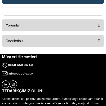
Yorumlar
Önerileriniz
Bu ürüne ilk yorumu siz yapın!
Müşteri Hizmetleri
Bu ürünün fiyat bilgisi, resim, ürün açıklamalarında ve diğer
konularda yetersiz gördüğünüz noktaları öneri formunu
Yorum Yaz
0850 450 04 40
kullanarak tarafımıza iletebilirsiniz.
Görüş ve önerileriniz için teşekkür ederiz.
info@oddotex.com
Ürün resmi kalitesiz, bozuk veya görüntülenemiyor.
Ürün açıklamasında eksik bilgiler bulunuyor.
TEDARİKÇİMİZ OLUN!
Ürün bilgilerinde hatalar bulunuyor.
Kesim, dikim, ütü paket, tam hizmet üretim, kumaş veya aksesuar tedariki
Ürün fiyatı diğer sitelerden daha pahalı.
alanlarında bizimle çalışmak isteyen atölye ve firmalar, aşağıdaki formu