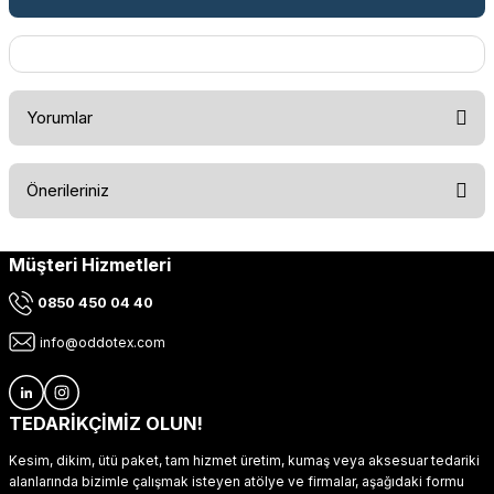
Yorumlar
Önerileriniz
Bu ürüne ilk yorumu siz yapın!
Müşteri Hizmetleri
Bu ürünün fiyat bilgisi, resim, ürün açıklamalarında ve diğer
konularda yetersiz gördüğünüz noktaları öneri formunu
Yorum Yaz
0850 450 04 40
kullanarak tarafımıza iletebilirsiniz.
Görüş ve önerileriniz için teşekkür ederiz.
info@oddotex.com
Ürün resmi kalitesiz, bozuk veya görüntülenemiyor.
Ürün açıklamasında eksik bilgiler bulunuyor.
TEDARİKÇİMİZ OLUN!
Ürün bilgilerinde hatalar bulunuyor.
Kesim, dikim, ütü paket, tam hizmet üretim, kumaş veya aksesuar tedariki
Ürün fiyatı diğer sitelerden daha pahalı.
alanlarında bizimle çalışmak isteyen atölye ve firmalar, aşağıdaki formu