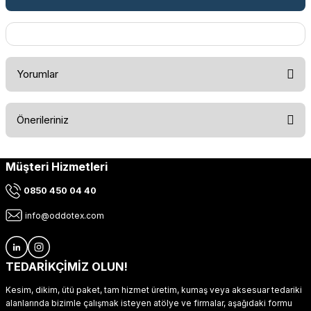
Yorumlar
Önerileriniz
Bu ürüne ilk yorumu siz yapın!
Müşteri Hizmetleri
Bu ürünün fiyat bilgisi, resim, ürün açıklamalarında ve diğer
konularda yetersiz gördüğünüz noktaları öneri formunu
Yorum Yaz
0850 450 04 40
kullanarak tarafımıza iletebilirsiniz.
Görüş ve önerileriniz için teşekkür ederiz.
info@oddotex.com
Ürün resmi kalitesiz, bozuk veya görüntülenemiyor.
Ürün açıklamasında eksik bilgiler bulunuyor.
TEDARİKÇİMİZ OLUN!
Ürün bilgilerinde hatalar bulunuyor.
Kesim, dikim, ütü paket, tam hizmet üretim, kumaş veya aksesuar tedariki
Ürün fiyatı diğer sitelerden daha pahalı.
alanlarında bizimle çalışmak isteyen atölye ve firmalar, aşağıdaki formu