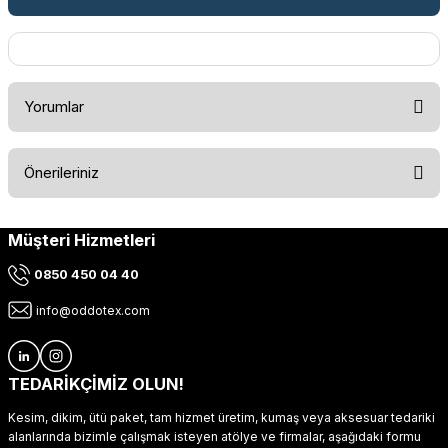
Yorumlar
Önerileriniz
Bu ürüne ilk yorumu siz yapın!
Müşteri Hizmetleri
Bu ürünün fiyat bilgisi, resim, ürün açıklamalarında ve diğer
konularda yetersiz gördüğünüz noktaları öneri formunu
Yorum Yaz
0850 450 04 40
kullanarak tarafımıza iletebilirsiniz.
Görüş ve önerileriniz için teşekkür ederiz.
info@oddotex.com
Ürün resmi kalitesiz, bozuk veya görüntülenemiyor.
Ürün açıklamasında eksik bilgiler bulunuyor.
TEDARİKÇİMİZ OLUN!
Ürün bilgilerinde hatalar bulunuyor.
Kesim, dikim, ütü paket, tam hizmet üretim, kumaş veya aksesuar tedariki
Ürün fiyatı diğer sitelerden daha pahalı.
alanlarında bizimle çalışmak isteyen atölye ve firmalar, aşağıdaki formu