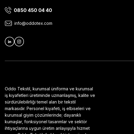
0850 450 04 40
Ürün bilgilerinde hatalar bulunuyor.
Ürün fiyatı diğer sitelerden daha pahalı.
info@oddotex.com
Bu ürüne benzer farklı alternatifler olmalı.
Oddo Tekstil, kurumsal üniforma ve kurumsal
iş kıyafetleri üretiminde uzmanlaşmış, kalite ve
sürdürülebilirliği temel alan bir tekstil
markasıdır. Personel kıyafeti, iş elbiseleri ve
kurumsal giyim çözümlerinde; dayanıklı
kumaşlar, fonksiyonel tasarımlar ve sektör
ihtiyaçlarına uygun üretim anlayışıyla hizmet