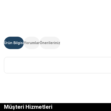
Ürün Bilgisi
Yorumlar
Önerileriniz
Bu ürünün fiyat bilgisi, resim, ürün açıklamalarında ve diğer kon
Görüş ve önerileriniz için teşekkür ederiz.
Ürün resmi kalitesiz, bozuk veya görüntülenemiyor.
Müşteri Hizmetleri
Ürün açıklamasında eksik bilgiler bulunuyor.