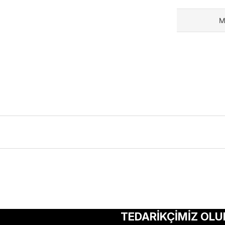
M
ularda yetersiz gördüğünüz noktaları öneri formunu kullanarak tarafımıza 
Bu ürüne ilk yorumu siz yapın!
TEDARİKÇİMİZ OLU
Yorum Yaz