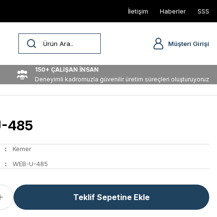
İletişim
Haberler
SSS
Müşteri Girişi
150+ ÇALIŞAN İNSAN
Deneyimli kadromuzla güvenilir üretim süreçleri oluşturuyoruz
-485
Kemer
WEB-U-485
Teklif Sepetine Ekle