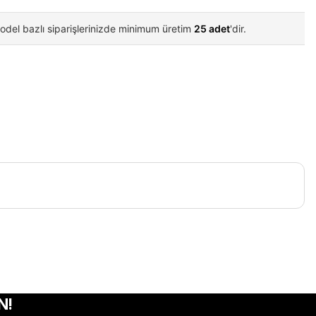
odel bazlı siparişlerinizde minimum üretim
25 adet
'dir.
iletebilirsiniz.
N!