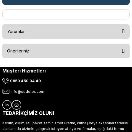
Yorumlar
Önerileriniz
Bu ürüne ilk yorumu siz yapın!
Müşteri Hizmetleri
Bu ürünün fiyat bilgisi, resim, ürün açıklamalarında ve diğer
konularda yetersiz gördüğünüz noktaları öneri formunu
Yorum Yaz
0850 450 04 40
kullanarak tarafımıza iletebilirsiniz.
Görüş ve önerileriniz için teşekkür ederiz.
info@oddotex.com
Ürün resmi kalitesiz, bozuk veya görüntülenemiyor.
Ürün açıklamasında eksik bilgiler bulunuyor.
TEDARİKÇİMİZ OLUN!
Ürün bilgilerinde hatalar bulunuyor.
Kesim, dikim, ütü paket, tam hizmet üretim, kumaş veya aksesuar tedariki
Ürün fiyatı diğer sitelerden daha pahalı.
alanlarında bizimle çalışmak isteyen atölye ve firmalar, aşağıdaki formu