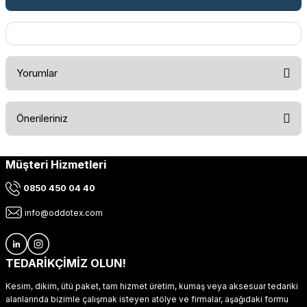
Yorumlar
Önerileriniz
Bu ürüne ilk yorumu siz yapın!
Müşteri Hizmetleri
Bu ürünün fiyat bilgisi, resim, ürün açıklamalarında ve diğer
konularda yetersiz gördüğünüz noktaları öneri formunu
Yorum Yaz
0850 450 04 40
kullanarak tarafımıza iletebilirsiniz.
Görüş ve önerileriniz için teşekkür ederiz.
info@oddotex.com
Ürün resmi kalitesiz, bozuk veya görüntülenemiyor.
Ürün açıklamasında eksik bilgiler bulunuyor.
TEDARİKÇİMİZ OLUN!
Ürün bilgilerinde hatalar bulunuyor.
Kesim, dikim, ütü paket, tam hizmet üretim, kumaş veya aksesuar tedariki
Ürün fiyatı diğer sitelerden daha pahalı.
alanlarında bizimle çalışmak isteyen atölye ve firmalar, aşağıdaki formu