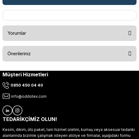
Yorumlar
Önerileriniz
Bu ürüne ilk yorumu siz yapın!
Müşteri Hizmetleri
Bu ürünün fiyat bilgisi, resim, ürün açıklamalarında ve diğer
konularda yetersiz gördüğünüz noktaları öneri formunu
Yorum Yaz
0850 450 04 40
kullanarak tarafımıza iletebilirsiniz.
Görüş ve önerileriniz için teşekkür ederiz.
info@oddotex.com
Ürün resmi kalitesiz, bozuk veya görüntülenemiyor.
Ürün açıklamasında eksik bilgiler bulunuyor.
TEDARİKÇİMİZ OLUN!
Ürün bilgilerinde hatalar bulunuyor.
Kesim, dikim, ütü paket, tam hizmet üretim, kumaş veya aksesuar tedariki
Ürün fiyatı diğer sitelerden daha pahalı.
alanlarında bizimle çalışmak isteyen atölye ve firmalar, aşağıdaki formu