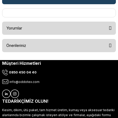
Yorumlar
Önerileriniz
Bu ürüne ilk yorumu siz yapın!
Müşteri Hizmetleri
Bu ürünün fiyat bilgisi, resim, ürün açıklamalarında ve diğer
konularda yetersiz gördüğünüz noktaları öneri formunu
Yorum Yaz
0850 450 04 40
kullanarak tarafımıza iletebilirsiniz.
Görüş ve önerileriniz için teşekkür ederiz.
info@oddotex.com
Ürün resmi kalitesiz, bozuk veya görüntülenemiyor.
Ürün açıklamasında eksik bilgiler bulunuyor.
TEDARİKÇİMİZ OLUN!
Ürün bilgilerinde hatalar bulunuyor.
Kesim, dikim, ütü paket, tam hizmet üretim, kumaş veya aksesuar tedariki
Ürün fiyatı diğer sitelerden daha pahalı.
alanlarında bizimle çalışmak isteyen atölye ve firmalar, aşağıdaki formu